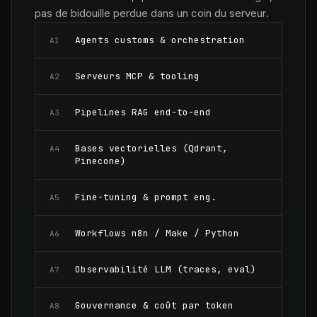
pas de bidouille perdue dans un coin du serveur.
Agents customs & orchestration
A1
Serveurs MCP & tooling
A2
Pipelines RAG end-to-end
A3
Bases vectorielles (Qdrant,
A4
Pinecone)
Fine-tuning & prompt eng.
A5
Workflows n8n / Make / Python
A6
Observabilité LLM (traces, eval)
A7
Gouvernance & coût par token
A8