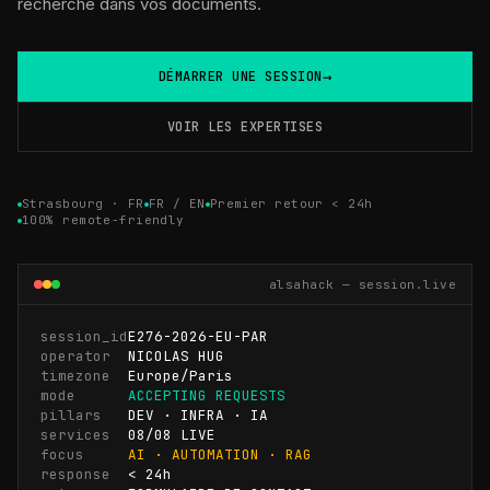
recherche dans vos documents.
→
DÉMARRER UNE SESSION
VOIR LES EXPERTISES
Strasbourg · FR
FR / EN
Premier retour < 24h
100% remote-friendly
alsahack — session.live
session_id
E276-2026-EU-PAR
operator
NICOLAS HUG
timezone
Europe/Paris
mode
ACCEPTING REQUESTS
pillars
DEV · INFRA · IA
services
08/08 LIVE
focus
AI · AUTOMATION · RAG
response
< 24h