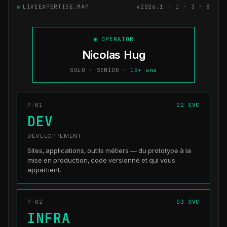
LIVE
EXPERTISE.MAP
v2026.1 · 1 · 3 · 8
▣ OPERATOR
Nicolas Hug
SOLO · SENIOR ·
15+ ans
P-01
02 SVC
DEV
DÉVELOPPEMENT
Sites, applications, outils métiers — du prototype à la
mise en production, code versionné et qui vous
appartient.
P-02
03 SVC
INFRA