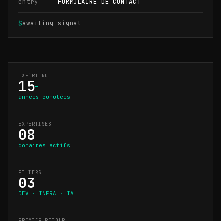
entry
FORMULAIRE DE CONTACT
$
awaiting signal
EXPÉRIENCE
15
+
années cumulées
EXPERTISES
08
domaines actifs
PILIERS
03
DEV · INFRA · IA
PREMIER RETOUR