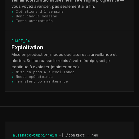
semaine, tests automatisés, et mise en ligne progressive —
vous voyez avancer, pas seulement à la fin.
Itérations d'1 semaine
Démo chaque semaine
Tests automatisés
PHASE_04
Exploitation
Mise en production, modes opératoires, surveillance et
alertes. Soit on passe le relais à votre équipe, soit je
continue à exploiter (maintenance).
Mise en prod & surveillance
Modes opératoires
Transfert ou maintenance
alsahack@duppigheim
:~$
./contact --new