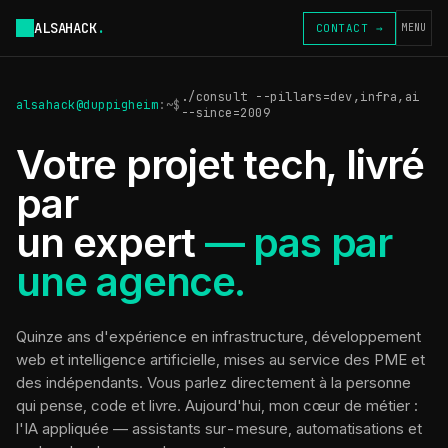
ALSAHACK
.
CONTACT →
MENU
./consult --pillars=dev,infra,ai
alsahack@duppigheim
:~$
--since=2009
Votre projet tech, livré
par
un expert
— pas par
une agence.
Quinze ans d'expérience en infrastructure, développement
web et intelligence artificielle, mises au service des PME et
des indépendants. Vous parlez directement à la personne
qui pense, code et livre. Aujourd'hui, mon cœur de métier :
l'IA appliquée — assistants sur-mesure, automatisations et